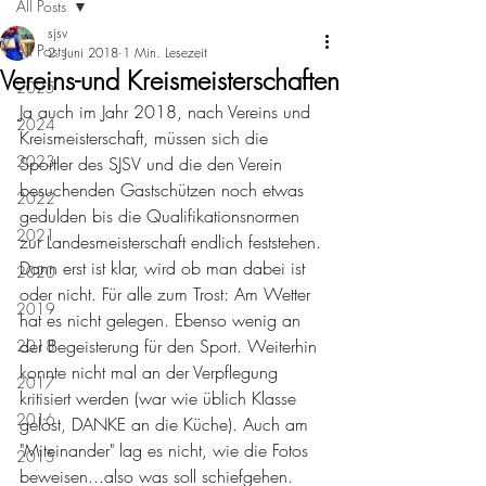
All Posts
sjsv
All Posts
2. Juni 2018
1 Min. Lesezeit
Vereins-und Kreismeisterschaften
2025
Ja auch im Jahr 2018, nach Vereins und 
2024
Kreismeisterschaft, müssen sich die 
2023
Sportler des SJSV und die den Verein 
besuchenden Gastschützen noch etwas 
2022
gedulden bis die Qualifikationsnormen 
2021
zur Landesmeisterschaft endlich feststehen. 
Dann erst ist klar, wird ob man dabei ist 
2020
oder nicht. Für alle zum Trost: Am Wetter 
2019
hat es nicht gelegen. Ebenso wenig an 
der Begeisterung für den Sport. Weiterhin 
2018
konnte nicht mal an der Verpflegung 
2017
kritisiert werden (war wie üblich Klasse 
2016
gelöst, DANKE an die Küche). Auch am 
"Miteinander" lag es nicht, wie die Fotos 
2015
beweisen...also was soll schiefgehen. 