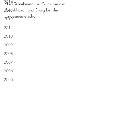
2014
Allen Teilnehmern viel Glück bei der 
Qualifikation und Erfolg bei der 
2013
Landesmeisterschaft.
2012
2011
2010
2009
2008
2007
2006
2026