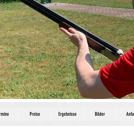
rmine
Preise
Ergebnisse
Bilder
Anfa