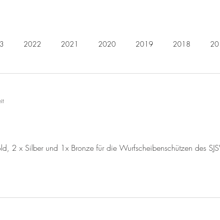
3
2022
2021
2020
2019
2018
20
2011
2010
2009
2008
2007
2006
it
, 2 x Silber und 1x Bronze für die Wurfscheibenschützen des SJS
IESSEN IST UNSERE PAS