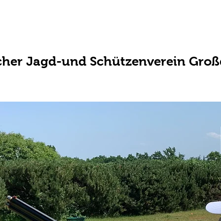
cher Jagd-und Schützenverein Großd
FOR
DESIGN
LIF
E