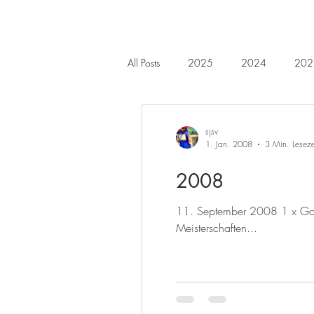
All Posts
2025
2024
202
2014
2013
2012
sjsv
1. Jan. 2008
3 Min. Leseze
2008
11. September 2008 1 x Gold
Meisterschaften...
SCH