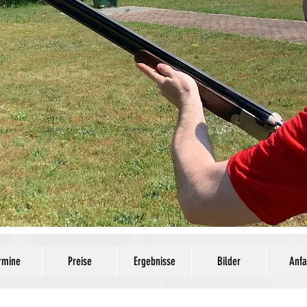
rmine
Preise
Ergebnisse
Bilder
Anfa