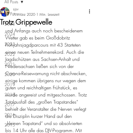
All Posts
sjsv
All Posts
7. März 2020
1 Min. Lesezeit
Trotz Grippewelle
2025
und Anfangs auch noch bescheidenem 
2024
Wetter gab es beim Großdobritz 
2023
Frühjahrsjagdparcours mit 43 Starteten 
einen neuen Teilnehmerrekord. Auch die 
2022
Jagdschützen aus Sachsen-Anhalt und 
2021
Niedersachsen ließen sich von der 
Corona-Reisewarnung nicht abschrecken, 
2020
einige kommen übrigens nur wegen dem 
2019
guten und reichhaltigen Frühstück, es 
wurde angereist und mitgeschossen. Trotz 
2018
Totalausfall des „großen Trapstandes“ 
2017
behielt der Veranstalter die Nerven verlegt 
2016
die Disziplin kurzer Hand auf den 
„kleinen Trapstand“ und so absolvierten 
2015
bis 14 Uhr alle das DJV-Programm. Mit 