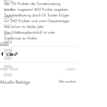
2014
den 50 Punkten der Sonderwertung 
wurden insgesamt 400 Punkte vergeben. 
2013
Tagesbestleistung durch Dr. Torsten Krüger 
2012
mit 360 Punkten und somit Gesamtsieger 
2011
wie schon im letzten Jahr.
Das Wettkampfprotokoll ist unter 
2010
Ergebnisse zu finden.
2009
2020
2008
2007
2006
2026
Aktuelle Beiträge
Alle ansehen