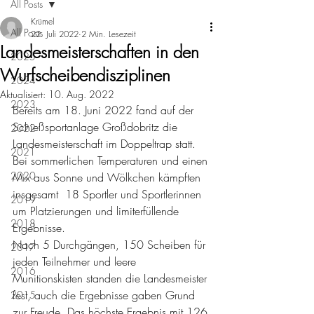
All Posts
Krümel
All Posts
22. Juli 2022
2 Min. Lesezeit
Landesmeisterschaften in den
2025
Wurfscheibendisziplinen
2024
Aktualisiert:
10. Aug. 2022
2023
Bereits am 18. Juni 2022 fand auf der 
Schießsportanlage Großdobritz die 
2022
Landesmeisterschaft im Doppeltrap statt. 
2021
Bei sommerlichen Temperaturen und einen 
2020
Mix aus Sonne und Wölkchen kämpften 
insgesamt  18 Sportler und Sportlerinnen 
2019
um Platzierungen und limiterfüllende 
2018
Ergebnisse.
Nach 5 Durchgängen, 150 Scheiben für 
2017
jeden Teilnehmer und leere 
2016
Munitionskisten standen die Landesmeister 
fest, auch die Ergebnisse gaben Grund 
2015
zur Freude. Das höchste Ergebnis mit 126 