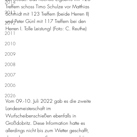
2014
Treffern schoss Timo Schulze vor Matthias 
2013
Schmidt mit 123 Treffern (beide Herren II) 
und Peter Günl mit 117 Treffern bei den 
2012
Herren I. Tolle Leistung! (Foto: C. Reuthe)
2011
2010
2009
2008
2007
2006
2026
Vom 09.-10. Juli 2022 gab es die zweite 
Landesmeisterschaft im 
Wurfscheibenschießen ebenfalls in 
Großdobritz. Diese Information hatte es 
allerdings nicht bis zum Wetter geschafft, 