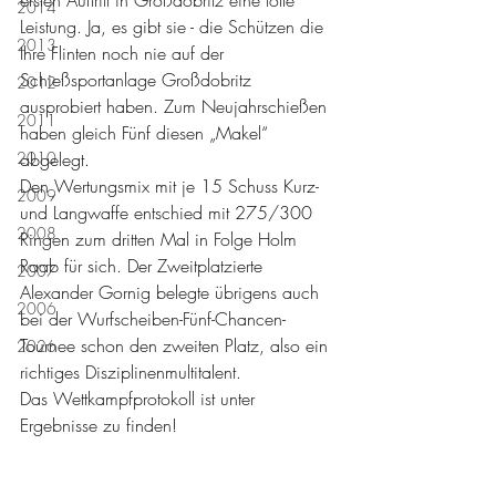
2014
Leistung. Ja, es gibt sie - die Schützen die 
2013
Ihre Flinten noch nie auf der 
Schießsportanlage Großdobritz 
2012
ausprobiert haben. Zum Neujahrschießen 
2011
haben gleich Fünf diesen „Makel“ 
2010
abgelegt.
Den Wertungsmix mit je 15 Schuss Kurz- 
2009
und Langwaffe entschied mit 275/300 
2008
Ringen zum dritten Mal in Folge Holm 
Raab für sich. Der Zweitplatzierte 
2007
Alexander Gornig belegte übrigens auch 
2006
bei der Wurfscheiben-Fünf-Chancen-
Tournee schon den zweiten Platz, also ein 
2026
richtiges Disziplinenmultitalent.
Das Wettkampfprotokoll ist unter 
Ergebnisse zu finden!