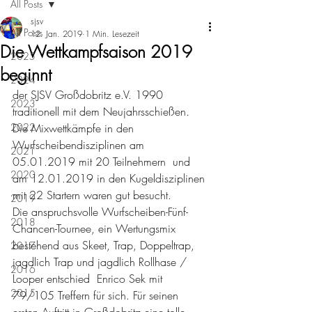
All Posts
sjsv
All Posts
12. Jan. 2019
1 Min. Lesezeit
Die Wettkampfsaison 2019
2025
beginnt
2024
der SJSV Großdobritz e.V. 1990 
2023
traditionell mit dem Neujahrsschießen. 
2022
Die Mixwettkämpfe in den 
Wurfscheibendisziplinen am 
2021
05.01.2019 mit 20 Teilnehmern  und 
2020
am 12.01.2019 in den Kugeldisziplinen 
mit 22 Startern waren gut besucht.
2019
Die anspruchsvolle Wurfscheiben-Fünf-
2018
Chancen-Tournee, ein Wertungsmix 
bestehend aus Skeet, Trap, Doppeltrap, 
2017
jagdlich Trap und jagdlich Rollhase / 
2016
Looper entschied  Enrico Sek mit 
2015
79/105 Treffern für sich. Für seinen 
ersten Auftritt in Großdobritz eine tolle 