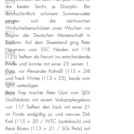
2014
die besten Sechs je Disziplin. Bei 
2013
durchschnittlich schönem Sommerwetter 
zeigten sich die sächsischen 
2012
Wurfscheibenschützen zwei Wochen vor 
2011
Beginn der Deutschen Meisterschaft in 
Topform. Auf dem Skeetstand ging Peter 
2010
Neumann vom SSC Neiden mit 118 
2009
(125) Treffern als Favorit ins entscheidende 
2008
Finale und konnte mit einer 23 seinen 1. 
Platz, vor Alexander Kahraß (115 + 24) 
2007
und Frank Winter (113 + 25), beide vom 
2006
SJSV, verteidigen. 
Beim Trap machte Peter Günl vom SJSV 
2026
Großdobritz mit einem Vorkampfergebnis 
von 117 Treffern den Sack mit einer 21 
im Finale endgültig zu und verwies Dirk 
Karl (115 + 20 / WTC Lauterbach) und 
René Böstro (113 + 21 / SGi Peitz) auf 