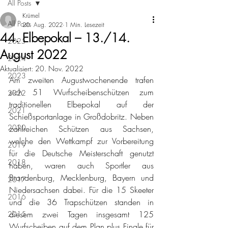
All Posts
Krümel
All Posts
20. Aug. 2022
1 Min. Lesezeit
44. Elbepokal – 13./14.
2025
August 2022
2024
Aktualisiert:
20. Nov. 2022
2023
Am zweiten Augustwochenende trafen 
sich 51 Wurfscheibenschützen zum 
2022
traditionellen Elbepokal auf der 
2021
Schießsportanlage in Großdobritz. Neben 
2020
zahlreichen Schützen aus Sachsen, 
welche den Wettkampf zur Vorbereitung 
2019
für die Deutsche Meisterschaft genutzt 
2018
haben, waren auch Sportler aus 
Brandenburg, Mecklenburg, Bayern und 
2017
Niedersachsen dabei. Für die 15 Skeeter 
2016
und die 36 Trapschützen standen in 
diesem zwei Tagen insgesamt 125 
2015
Wurfscheiben auf dem Plan plus Finale für 