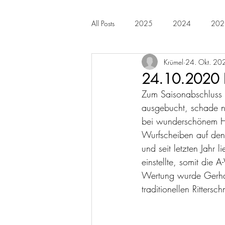
All Posts
2025
2024
202
Krümel
24. Okt. 20
2014
2013
2012
24.10.2020 Ri
Zum Saisonabschluss a
ausgebucht, schade nu
bei wunderschönem He
Wurfscheiben auf den 
und seit letzten Jahr 
einstellte, somit die
Wertung wurde Gerhard
traditionellen Ritters