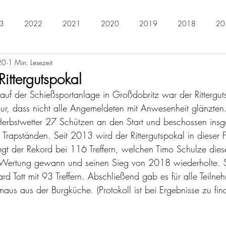
3
2022
2021
2020
2019
2018
20
20
1 Min. Lesezeit
2011
2010
2009
2008
2007
2006
ttergutspokal
uf der Schießsportanlage in Großdobritz war der Rittergut
r, dass nicht alle Angemeldeten mit Anwesenheit glänzten
rbstwetter 27 Schützen an den Start und beschossen ins
Trapständen. Seit 2013 wird der Rittergutspokal in dieser
liegt der Rekord bei 116 Treffern, welchen Timo Schulze dies
 A-Wertung gewann und seinen Sieg von 2018 wiederholte. S
 Tott mit 93 Treffern. Abschließend gab es für alle Teilne
chmaus aus der Burgküche. (Protokoll ist bei Ergebnisse zu fin