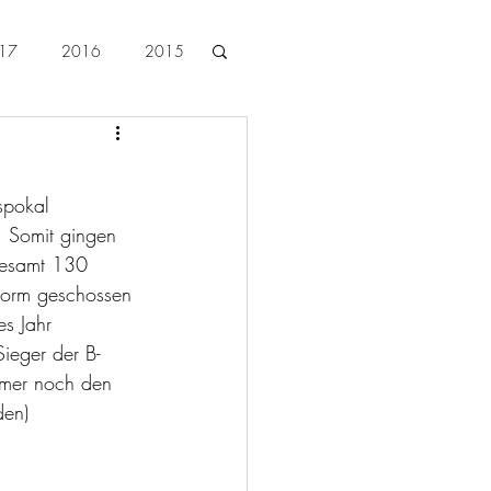
17
2016
2015
2026
spokal 
. Somit gingen 
gesamt 130 
 Form geschossen 
es Jahr 
ieger der B-
hmer noch den 
den)