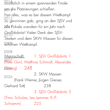
2014
zusätzlich in einem spannenden Finale 
um die Platzierungen schießen. 
2013
Fast alles, was es bei diesem Wettkampf 
2012
zu gewinnen gab, ging an den SJSV und 
alle Pokale wandern für ein Jahr nach 
2011
Großdobritz! Vielen Dank den SJSV-
2010
Startern und dem SKW Massen für diesen 
2009
schönen Wettkampf.
2008
Mannschaft:
1. SJSV Großdobritz 1	
2007
(Peter Günl, Matthias Schmidt, Alexander 
248
Gornig)
2006
                	2. SKW Massen          
2026
(Frank Werner, Jürgen Greiser, 
Gerhard Tott)
		238
3. SJSV Großdobritz 3	
(Timo Schulze, Leo Lemmer, K.-P. 
Schramm)
225