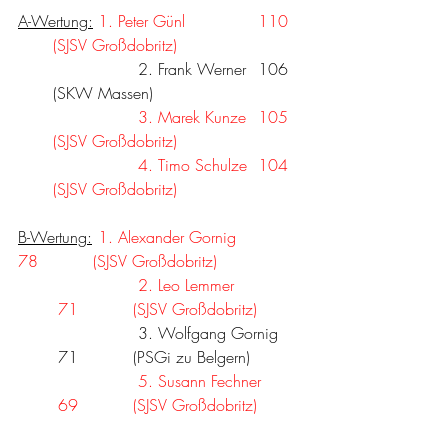
A-Wertung:
1. Peter Günl
110  
(SJSV Großdobritz)
                   	2. Frank Werner	106  
 (SKW Massen)
3. Marek Kunze	105  
(SJSV Großdobritz)
                 	4. Timo Schulze	104  
(SJSV Großdobritz)
B-Wertung:
1. Alexander Gornig
78          
 (SJSV Großdobritz)
                  	2. Leo Lemmer
71          
 (SJSV Großdobritz)
                 	3. Wolfgang Gornig	
	71          
 (PSGi zu Belgern)
5. Susann Fechner
69          
 (SJSV Großdobritz)