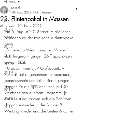
All Posts
Krümel
All Posts
18. Aug. 2022
1 Min. Lesezeit
23. Flintenpokal in Massen
2025
Aktualisiert:
20. Nov. 2022
2024
Am 6. August 2022 fand im südlichen 
Brandenburg der traditionelle Flintenpokal 
2023
beim 
2022
„Schießklub Weidmannsheil Massen“ 
2021
statt. Insgesamt gingen 26 Trapschützen 
an den Start, 
2020
10 davon vom SJSV Großdobritz – 
2019
Rekord! Bei angenehmen Temperaturen, 
Sonnenschein und tollen Bedingungen 
2018
standen für die SJSV-Schützen je 100 
2017
Wurfscheiben auf dem Programm. Je 
2016
nach Leistung fanden sich die Schützen 
danach entweder in der A- oder B- 
2015
Wertung wieder und die besten 6 durften 