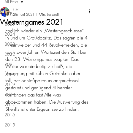
All Posts
sjsv
All Posts
28. Juni 2021
1 Min. Lesezeit
Westerngames 2021
2025
Endlich wieder ein „Westerngeschiesse“ 
2024
in und um Großdobritz. Das sagten die 4 
2023
Flintenweiber und 44 Revolverhelden, die 
nach zwei Jahren Wartezeit den Start bei 
2022
den 23. Westerngames wagten. Das 
2021
Wetter war eindeutig zu heiß, die 
Versorgung mit kühlen Getränken aber 
2020
toll, der Schießparcours anspruchsvoll 
2019
gestaltet und genügend Silbertaler 
vorhanden das fast Alle was 
2018
abbekommen haben. Die Auswertung des 
2017
Sheriffs ist unter Ergebnisse zu finden.
2016
2015