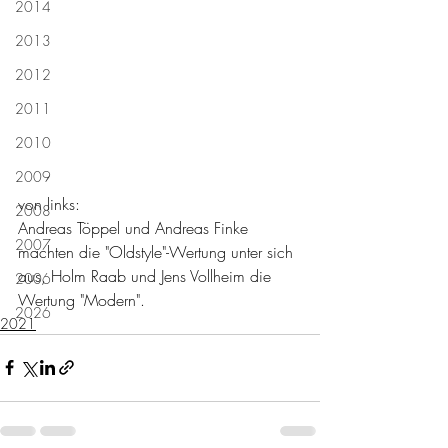
2014
2013
2012
2011
2010
2009
von links: 
2008
Andreas Töppel und Andreas Finke 
2007
machten die "Oldstyle"-Wertung unter sich 
aus, Holm Raab und Jens Vollheim die 
2006
Wertung "Modern".
2026
2021