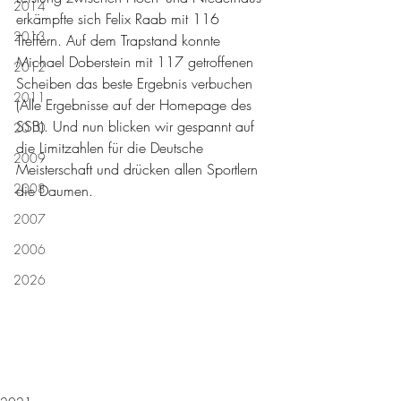
2014
erkämpfte sich Felix Raab mit 116 
2013
Treffern. Auf dem Trapstand konnte 
Michael Doberstein mit 117 getroffenen 
2012
Scheiben das beste Ergebnis verbuchen 
2011
(Alle Ergebnisse auf der Homepage des 
SSB). Und nun blicken wir gespannt auf 
2010
die Limitzahlen für die Deutsche 
2009
Meisterschaft und drücken allen Sportlern 
2008
die Daumen.
2007
2006
2026