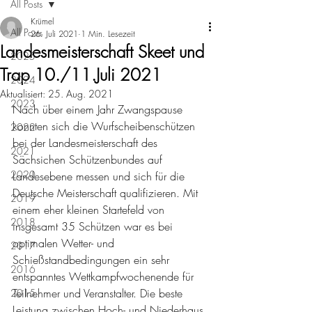
All Posts
Krümel
All Posts
26. Juli 2021
1 Min. Lesezeit
Landesmeisterschaft Skeet und
2025
Trap 10./11.Juli 2021
2024
Aktualisiert:
25. Aug. 2021
2023
Nach über einem Jahr Zwangspause 
konnten sich die Wurfscheibenschützen 
2022
bei der Landesmeisterschaft des 
2021
Sächsichen Schützenbundes auf 
2020
Landesebene messen und sich für die 
Deutsche Meisterschaft qualifizieren. Mit 
2019
einem eher kleinen Startefeld von 
2018
insgesamt 35 Schützen war es bei 
optimalen Wetter- und 
2017
Schießstandbedingungen ein sehr 
2016
entspanntes Wettkampfwochenende für 
Teilnehmer und Veranstalter. Die beste 
2015
Leistung zwischen Hoch- und Niederhaus 