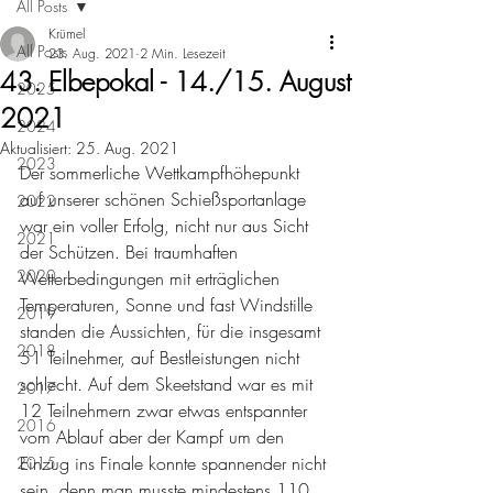
All Posts
Krümel
All Posts
23. Aug. 2021
2 Min. Lesezeit
43. Elbepokal - 14./15. August
2025
2021
2024
Aktualisiert:
25. Aug. 2021
2023
Der sommerliche Wettkampfhöhepunkt 
auf unserer schönen Schießsportanlage 
2022
war ein voller Erfolg, nicht nur aus Sicht 
2021
der Schützen. Bei traumhaften 
2020
Wetterbedingungen mit erträglichen 
Temperaturen, Sonne und fast Windstille 
2019
standen die Aussichten, für die insgesamt 
2018
51 Teilnehmer, auf Bestleistungen nicht 
schlecht. Auf dem Skeetstand war es mit 
2017
12 Teilnehmern zwar etwas entspannter 
2016
vom Ablauf aber der Kampf um den 
Einzug ins Finale konnte spannender nicht 
2015
sein, denn man musste mindestens 110 