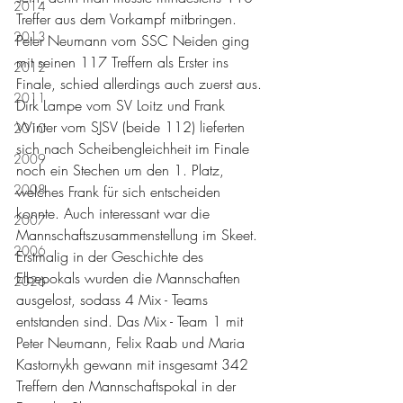
2014
Treffer aus dem Vorkampf mitbringen. 
2013
Peter Neumann vom SSC Neiden ging 
mit seinen 117 Treffern als Erster ins 
2012
Finale, schied allerdings auch zuerst aus. 
2011
Dirk Lampe vom SV Loitz und Frank 
Winter vom SJSV (beide 112) lieferten 
2010
sich nach Scheibengleichheit im Finale 
2009
noch ein Stechen um den 1. Platz, 
2008
welches Frank für sich entscheiden 
konnte. Auch interessant war die 
2007
Mannschaftszusammenstellung im Skeet. 
2006
Erstmalig in der Geschichte des 
Elbepokals wurden die Mannschaften 
2026
ausgelost, sodass 4 Mix - Teams 
entstanden sind. Das Mix - Team 1 mit 
Peter Neumann, Felix Raab und Maria 
Kastornykh gewann mit insgesamt 342 
Treffern den Mannschaftspokal in der 