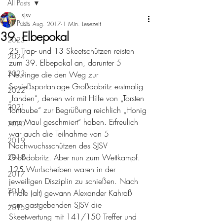
All Posts
sjsv
All Posts
13. Aug. 2017
1 Min. Lesezeit
39. Elbepokal
2025
25 Trap- und 13 Skeetschützen reisten 
2024
zum 39. Elbepokal an, darunter 5 
2023
Neulinge die den Weg zur 
Schießsportanlage Großdobritz erstmalig 
2022
„fanden“, denen wir mit Hilfe von „Torsten 
2021
Tontaube“ zur Begrüßung reichlich „Honig 
ums Maul geschmiert“ haben. Erfreulich 
2020
war auch die Teilnahme von 5 
2019
Nachwuchsschützen des SJSV 
Großdobritz. Aber nun zum Wettkampf. 
2018
125 Wurfscheiben waren in der 
2017
jeweiligen Disziplin zu schießen. Nach 
2016
Finale (alt) gewann Alexander Kahraß 
vom gastgebenden SJSV die 
2015
Skeetwertung mit 141/150 Treffer und 