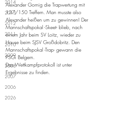
2014
Alexander Gornig die Trapwertung mit 
137/150 Treffern. Man musste also 
2013
Alexander heißen um zu gewinnen! Der 
2012
Mannschaftspokal -Skeet- blieb, nach 
2011
einem Jahr beim SV Loitz, wieder zu 
Hause beim SJSV Großdobritz. Den 
2010
Mannschaftspokal -Trap- gewann die 
2009
PSGi Belgern.
Das Wettkampfprotokoll ist unter 
2008
Ergebnisse zu finden.
2007
2006
2026