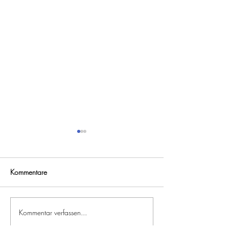
Kommentare
24. Rittergutspoka
„Spenden – Biene“
Kommentar verfassen...