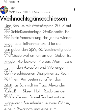
All Posts
sjsv
All Posts
16. Dez. 2017
1 Min. Lesezeit
Weihnachtsgänseschiessen
2025
Und Schluss mit Wettkämpfen 2017 auf 
2024
der Schießsportanlage Großdobritz. Bei 
2023
der letzte Veranstaltung des Jahres wieder 
eine neuer Teilnehmerrekord für den 
2022
gastgebenden SJSV, 60 Vereinsmitglieder 
2021
und Gäste wollten ran an den Gabentisch 
mit den 45 leckeren Preisen. Man musste 
2020
nur mit den Abläufen und Wertungen in 
2019
den verschiedenen Disziplinen zu Recht 
kommen. Am besten schafften das 
2018
Matthias Schmidt im Trap, Alexander 
2017
Kahraß im Skeet, Holm Raab bei der 
2016
Kurzwaffe und Daniel Teichert mit dem 
Luftgewehr. Sie erhielten je zwei Gänse, 
2015
eine in Pokalform und eine zum 