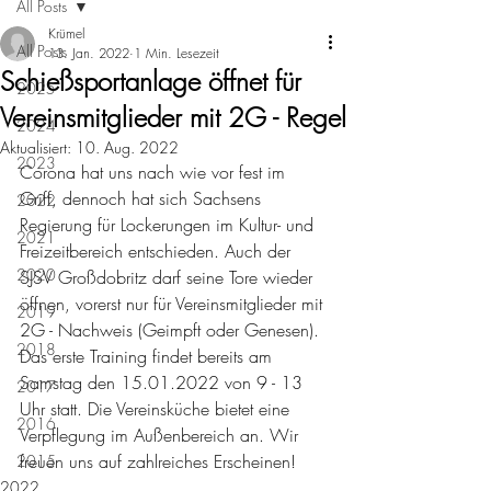
All Posts
Krümel
All Posts
13. Jan. 2022
1 Min. Lesezeit
Schießsportanlage öffnet für
2025
Vereinsmitglieder mit 2G - Regel
2024
Aktualisiert:
10. Aug. 2022
2023
Corona hat uns nach wie vor fest im 
Griff, dennoch hat sich Sachsens 
2022
Regierung für Lockerungen im Kultur- und 
2021
Freizeitbereich entschieden. Auch der 
2020
SJSV Großdobritz darf seine Tore wieder 
öffnen, vorerst nur für Vereinsmitglieder mit 
2019
2G - Nachweis (Geimpft oder Genesen). 
2018
Das erste Training findet bereits am 
Samstag den 15.01.2022 von 9 - 13 
2017
Uhr statt. Die Vereinsküche bietet eine 
2016
Verpflegung im Außenbereich an. Wir 
freuen uns auf zahlreiches Erscheinen!
2015
2022