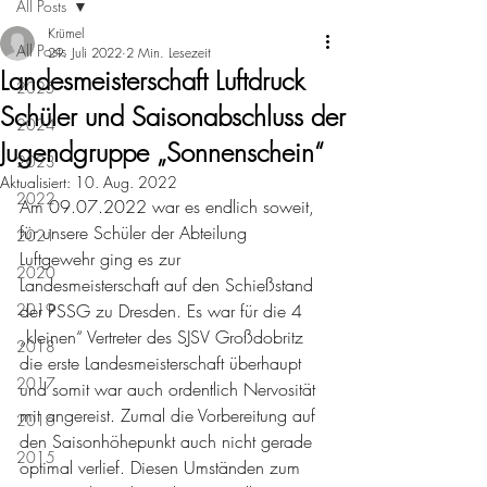
All Posts
Krümel
All Posts
29. Juli 2022
2 Min. Lesezeit
Landesmeisterschaft Luftdruck
2025
Schüler und Saisonabschluss der
2024
Jugendgruppe „Sonnenschein“
2023
Aktualisiert:
10. Aug. 2022
2022
Am 09.07.2022 war es endlich soweit, 
für unsere Schüler der Abteilung 
2021
Luftgewehr ging es zur 
2020
Landesmeisterschaft auf den Schießstand 
2019
der PSSG zu Dresden. Es war für die 4 
„kleinen“ Vertreter des SJSV Großdobritz 
2018
die erste Landesmeisterschaft überhaupt 
2017
und somit war auch ordentlich Nervosität 
mit angereist. Zumal die Vorbereitung auf 
2016
den Saisonhöhepunkt auch nicht gerade 
2015
optimal verlief. Diesen Umständen zum 