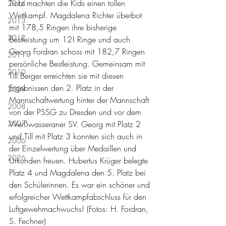
Trotz machten die Kids einen tollen 
2014
Wettkampf. Magdalena Richter überbot 
2013
mit 178,5 Ringen ihre bisherige 
2012
Bestleistung um 12! Ringe und auch 
Georg Fordran schoss mit 182,7 Ringen 
2011
persönliche Bestleistung. Gemeinsam mit 
2010
Till Berger erreichten sie mit diesen 
Ergebnissen den 2. Platz in der 
2009
Mannschaftwertung hinter der Mannschaft 
2008
von der PSSG zu Dresden und vor dem 
2007
Weißwasseraner SV. Georg mit Platz 2 
und Till mit Platz 3 konnten sich auch in 
2006
der Einzelwertung über Medaillen und 
2026
Urkunden freuen. Hubertus Krüger belegte 
Platz 4 und Magdalena den 5. Platz bei 
den Schülerinnen. Es war ein schöner und 
erfolgreicher Wettkampfabschluss für den 
Luftgewehrnachwuchs! (Fotos: H. Fordran, 
S. Fechner)