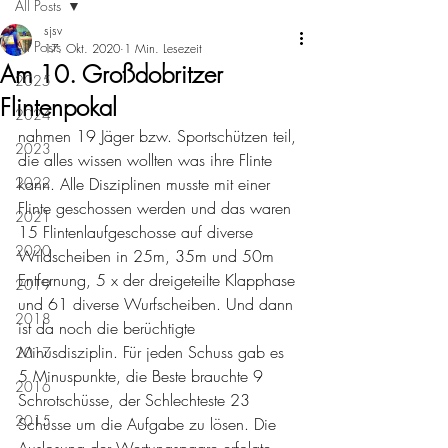
All Posts
sjsv
All Posts
17. Okt. 2020
1 Min. Lesezeit
Am 10. Großdobritzer
2025
Flintenpokal
2024
nahmen 19 Jäger bzw. Sportschützen teil, 
2023
die alles wissen wollten was ihre Flinte 
2022
kann. Alle Disziplinen musste mit einer 
Flinte geschossen werden und das waren 
2021
15 Flintenlaufgeschosse auf diverse 
2020
Wildscheiben in 25m, 35m und 50m 
Entfernung, 5 x der dreigeteilte Klapphase 
2019
und 61 diverse Wurfscheiben. Und dann 
2018
ist da noch die berüchtigte 
Minusdisziplin. Für jeden Schuss gab es 
2017
5 Minuspunkte, die Beste brauchte 9 
2016
Schrotschüsse, der Schlechteste 23 
2015
Schüsse um die Aufgabe zu lösen. Die 
Auslosung der Wertungspaare erfolgte 