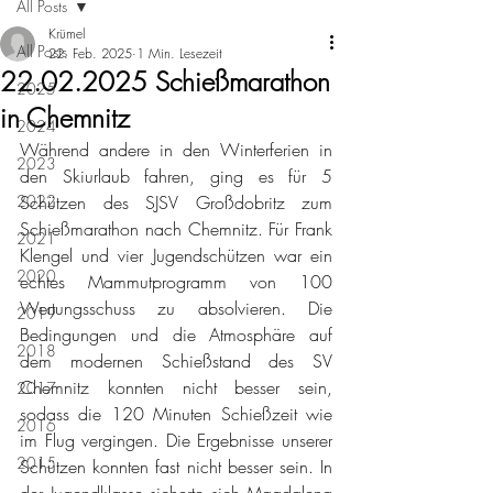
All Posts
Krümel
All Posts
22. Feb. 2025
1 Min. Lesezeit
22.02.2025 Schießmarathon
2025
in Chemnitz
2024
Während andere in den Winterferien in 
2023
den Skiurlaub fahren, ging es für 5 
2022
Schützen des SJSV Großdobritz zum 
Schießmarathon nach Chemnitz. Für Frank 
2021
Klengel und vier Jugendschützen war ein 
2020
echtes Mammutprogramm von 100 
Wertungsschuss zu absolvieren. Die 
2019
Bedingungen und die Atmosphäre auf 
2018
dem modernen Schießstand des SV 
Chemnitz konnten nicht besser sein, 
2017
sodass die 120 Minuten Schießzeit wie 
2016
im Flug vergingen. Die Ergebnisse unserer 
2015
Schützen konnten fast nicht besser sein. In 
der Jugendklasse sicherte sich Magdalena 