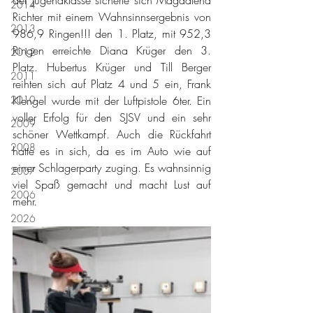
2014
Richter mit einem Wahnsinnsergebnis von 
2013
986,9 Ringen!!! den 1. Platz, mit 952,3 
Ringen erreichte Diana Krüger den 3. 
2012
Platz. Hubertus Krüger und Till Berger 
2011
reihten sich auf Platz 4 und 5 ein, Frank 
2010
Klengel wurde mit der Luftpistole 6ter. Ein 
voller Erfolg für den SJSV und ein sehr 
2009
schöner Wettkampf. Auch die Rückfahrt 
2008
hatte es in sich, da es im Auto wie auf 
einer Schlagerparty zuging. Es wahnsinnig 
2007
viel Spaß gemacht und macht Lust auf 
2006
mehr.
2026