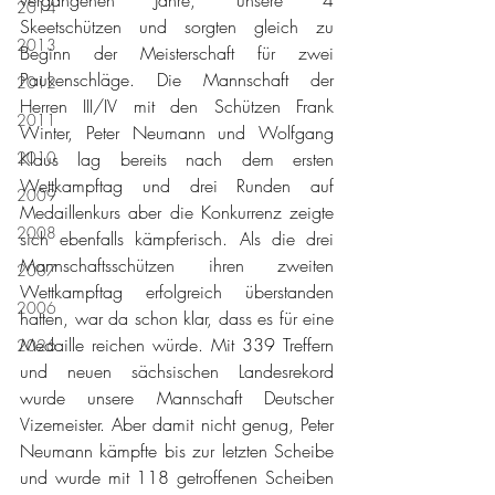
2014
Skeetschützen und sorgten gleich zu 
2013
Beginn der Meisterschaft für zwei 
Paukenschläge. Die Mannschaft der 
2012
Herren III/IV mit den Schützen Frank 
2011
Winter, Peter Neumann und Wolfgang 
2010
Klaus lag bereits nach dem ersten 
Wettkampftag und drei Runden auf 
2009
Medaillenkurs aber die Konkurrenz zeigte 
2008
sich ebenfalls kämpferisch. Als die drei 
Mannschaftsschützen ihren zweiten 
2007
Wettkampftag erfolgreich überstanden 
2006
hatten, war da schon klar, dass es für eine 
Medaille reichen würde. Mit 339 Treffern 
2026
und neuen sächsischen Landesrekord 
wurde unsere Mannschaft Deutscher 
Vizemeister. Aber damit nicht genug, Peter 
Neumann kämpfte bis zur letzten Scheibe 
und wurde mit 118 getroffenen Scheiben 