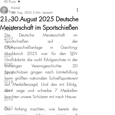
All Posts
Krümel
All Posts
30. Aug. 2025
2 Min. Lesezeit
21.-30.August 2025 Deutsche
2025
Meisterschaft im Sportschießen
2024
Die Deutsche Meisterschaft im 
2023
Sportschießen auf der 
2022
Olympiaschießanlage in Garching-
Hochbrück 2025 war für den SJSV 
2021
Großdobritz die wohl Erfolgreichste in der 
2020
bisherigen Vereinsgeschichte. 20 
Sportschützen gingen nach Limiterfüllung 
2019
beim größten nationalen Schießsportevent 
2018
auf Medaillenjagd. Und das mit Erfolg, 
denn sage und schreibe 7 Medaillen 
2017
brachten unsere Schützen mit nach Hause.
2016
2015
Den Anfang machten, wie bereits die 
vergangenen Jahre, unsere 4 