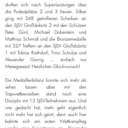
durften sich nach Super-Leistungen über 
die Podestplätze 2 und 3 freuen. Silber 
ging mit 348 getroffenen Scheiben an 
den SJSV Großdobritz 2 mit den Schützen 
Peter Günl, Michael Doberstein und 
Matthias Schmidt und die Bronzemedaille 
mit 327 Treffern an den SJSV Großdobritz 
1 mit Tobias Riethdorf, Timo Schulze und 
Alexander Gornig … einfach nur 
Meeegaaaa! Herzlichen Glückwunsch!
Die Medaillenbilanz konnte sich mehr als 
sehen lassen aber mit den 
Trapwettbewerben stand noch eine 
Disziplin mit 13 SJSV-Teilnehmern aus. Und 
wer gedacht hat, mehr geht eigentlich 
nicht mehr hat sich geirrt, denn auch hier 
bahnte sich am ersten Wettkampftag 
wieder eine Sensationen an. Alexander 